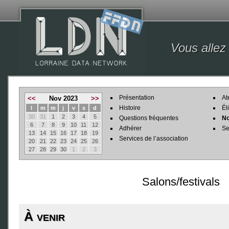
Vous allez
Présentation
At
<<
Nov 2023
>>
Histoire
Él
l
m
m
j
v
s
d
30
31
1
2
3
4
5
Questions fréquentes
No
6
7
8
9
10
11
12
Adhérer
Se
13
14
15
16
17
18
19
Services de l’association
20
21
22
23
24
25
26
27
28
29
30
1
2
3
Salons/festivals
À venir