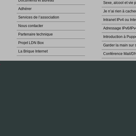
Documents et Bureau
Sexe, alcool et vie 
Adhérer
Je n’ai rien à cache
Services de l’association
Intranet IPv4 ou Int
Nous contacter
Adressage IPv6/IPv
Partenaire technique
Introduction à Pupp
Projet LDN Box
Garder la main sur 
La Brique Internet
Conférence Mail/D