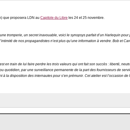
r (3h) que proposera LDN au
Capitole du Libre
les 24 et 25 novembre.
 tromperie, un secret inavouable, voici le synopsys parfait d’un Harlequin pour jeu
’intimité de nos propagandistes n’est plus qu’une information à vendre. Bob et Car
 train de lui faire perdre les trois valeurs qui ont fait son succès : liberté, neutra
ée ou quotidien, par une surveillance permanente de la part des fournisseurs de se
à la disposition des internautes pour s’en prémunir. Cet atelier est l’occasion de 