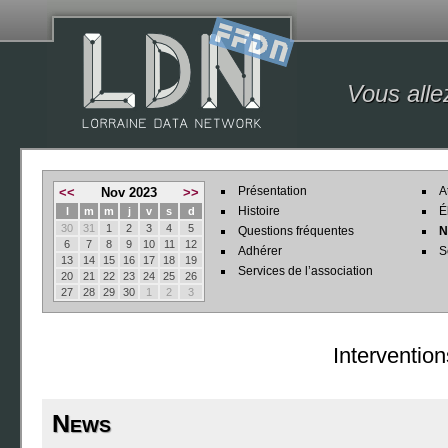
Vous alle
Présentation
A
<<
Nov 2023
>>
Histoire
É
l
m
m
j
v
s
d
30
31
1
2
3
4
5
Questions fréquentes
N
6
7
8
9
10
11
12
Adhérer
S
13
14
15
16
17
18
19
Services de l’association
20
21
22
23
24
25
26
27
28
29
30
1
2
3
Interventio
News