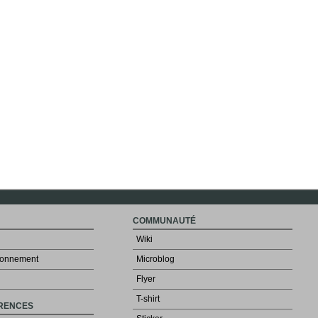
COMMUNAUTÉ
Wiki
 abonnement
Microblog
Flyer
T-shirt
ÉRENCES