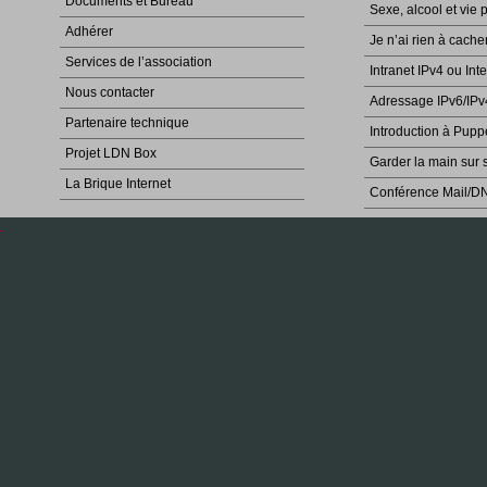
Documents et Bureau
Sexe, alcool et vie 
Adhérer
Je n’ai rien à cache
Services de l’association
Intranet IPv4 ou Int
Nous contacter
Adressage IPv6/IPv
Partenaire technique
Introduction à Pupp
Projet LDN Box
Garder la main sur 
La Brique Internet
Conférence Mail/D