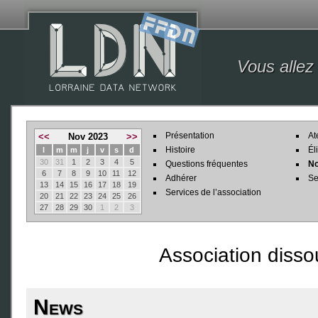
Vous allez
Présentation
At
<<
Nov 2023
>>
Histoire
Él
l
m
m
j
v
s
d
30
31
1
2
3
4
5
Questions fréquentes
No
6
7
8
9
10
11
12
Adhérer
Se
13
14
15
16
17
18
19
Services de l’association
20
21
22
23
24
25
26
27
28
29
30
1
2
3
Association disso
News