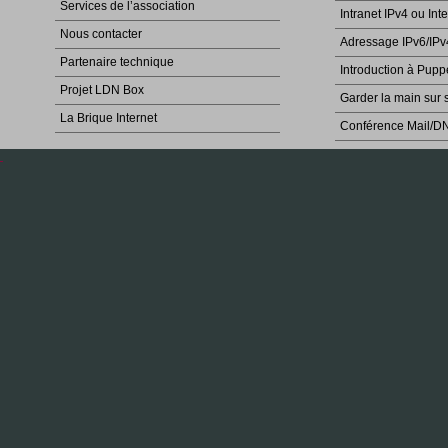
Services de l’association
Intranet IPv4 ou Int
Nous contacter
Adressage IPv6/IPv
Partenaire technique
Introduction à Pupp
Projet LDN Box
Garder la main sur 
La Brique Internet
Conférence Mail/D