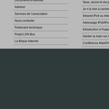
Documents et Bureau
Sexe, alcool et vie 
Adhérer
Je n’ai rien à cache
Services de l’association
Intranet IPv4 ou Int
Nous contacter
Adressage IPv6/IPv
Partenaire technique
Introduction à Pupp
Projet LDN Box
Garder la main sur 
La Brique Internet
Conférence Mail/D