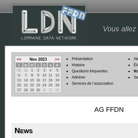
Vous allez
Présentation
At
<<
Nov 2023
>>
Histoire
Él
l
m
m
j
v
s
d
30
31
1
2
3
4
5
Questions fréquentes
No
6
7
8
9
10
11
12
Adhérer
Se
13
14
15
16
17
18
19
Services de l’association
20
21
22
23
24
25
26
27
28
29
30
1
2
3
AG FFDN
News