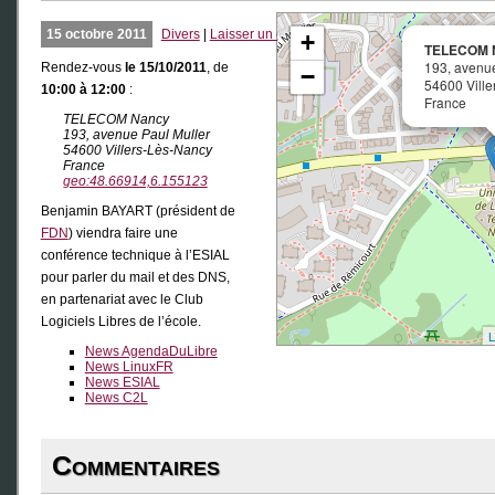
15 octobre 2011
Divers
|
Laisser un commentaire
+
TELECOM 
193, avenue
Rendez-vous
le 15/10/2011
, de
−
54600 Vill
10:00 à 12:00
:
France
TELECOM Nancy
193, avenue Paul Muller
54600 Villers-Lès-Nancy
France
geo:48.66914,6.155123
Benjamin BAYART (président de
FDN
) viendra faire une
conférence technique à l’ESIAL
pour parler du mail et des DNS,
en partenariat avec le Club
Logiciels Libres de l’école.
L
News AgendaDuLibre
News LinuxFR
News ESIAL
News C2L
Commentaires