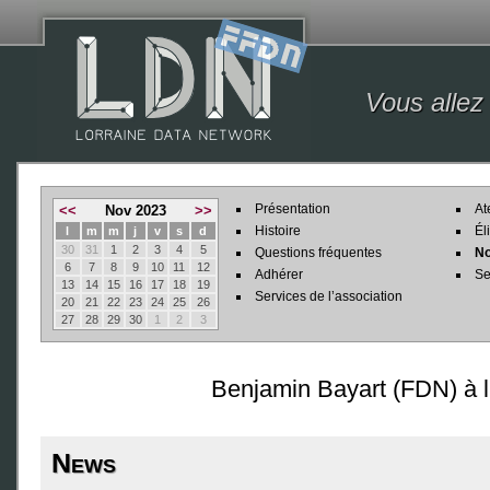
Vous allez
Présentation
At
<<
Nov 2023
>>
Histoire
Él
l
m
m
j
v
s
d
30
31
1
2
3
4
5
Questions fréquentes
No
6
7
8
9
10
11
12
Adhérer
Se
13
14
15
16
17
18
19
Services de l’association
20
21
22
23
24
25
26
27
28
29
30
1
2
3
Benjamin Bayart (FDN) à 
News