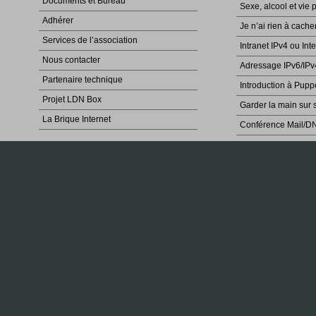
Documents et Bureau
Sexe, alcool et vie 
Adhérer
Je n’ai rien à cache
Services de l’association
Intranet IPv4 ou Int
Nous contacter
Adressage IPv6/IPv
Partenaire technique
Introduction à Pupp
Projet LDN Box
Garder la main sur 
La Brique Internet
Conférence Mail/D