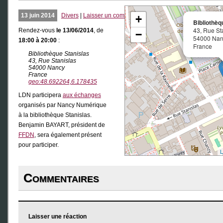
13 juin 2014
Divers
|
Laisser un commentaire
+
Bibliothèq
43, Rue St
Rendez-vous
le 13/06/2014
, de
−
54000 Na
18:00 à 20:00
:
France
Bibliothèque Stanislas
43, Rue Stanislas
54000 Nancy
France
geo:48.692264,6.178435
LDN participera
aux échanges
organisés par Nancy Numérique
à la bibliothèque Stanislas.
Benjamin BAYART, président de
FFDN
, sera également présent
pour participer.
L
Commentaires
Laisser une réaction