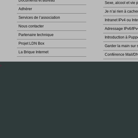
Documents et Bureau
Sexe, alcool et vie 
Adhérer
Je n’ai rien à cache
Services de l’association
Intranet IPv4 ou Int
Nous contacter
Adressage IPv6/IPv
Partenaire technique
Introduction à Pupp
Projet LDN Box
Garder la main sur 
La Brique Internet
Conférence Mail/D