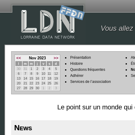
Vous allez
Présentation
At
<<
Nov 2023
>>
Histoire
Él
l
m
m
j
v
s
d
30
31
1
2
3
4
5
Questions fréquentes
No
6
7
8
9
10
11
12
Adhérer
Se
13
14
15
16
17
18
19
Services de l’association
20
21
22
23
24
25
26
27
28
29
30
1
2
3
Le point sur un monde qui
News