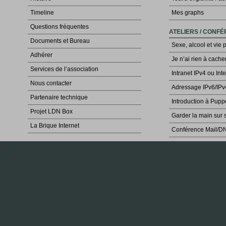
Timeline
Mes graphs
Questions fréquentes
ATELIERS / CONF
Documents et Bureau
Sexe, alcool et vie 
Adhérer
Je n’ai rien à cache
Services de l’association
Intranet IPv4 ou Int
Nous contacter
Adressage IPv6/IPv
Partenaire technique
Introduction à Pupp
Projet LDN Box
Garder la main sur 
La Brique Internet
Conférence Mail/D