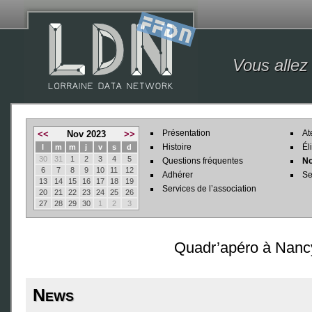
Vous allez
Présentation
At
<<
Nov 2023
>>
Histoire
Él
l
m
m
j
v
s
d
30
31
1
2
3
4
5
Questions fréquentes
No
6
7
8
9
10
11
12
Adhérer
Se
13
14
15
16
17
18
19
Services de l’association
20
21
22
23
24
25
26
27
28
29
30
1
2
3
Quadr’apéro à Nanc
News