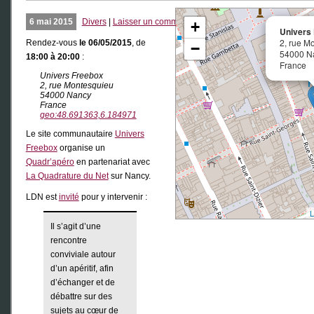
6 mai 2015
Divers
|
Laisser un commentaire
+
Univers
2, rue M
Rendez-vous
le 06/05/2015
, de
−
54000 N
18:00 à 20:00
:
France
Univers Freebox
2, rue Montesquieu
54000 Nancy
France
geo:48.691363,6.184971
Le site communautaire
Univers
Freebox
organise un
Quadr’apéro
en partenariat avec
La Quadrature du Net
sur Nancy.
LDN est
invité
pour y intervenir :
L
Il s’agit d’une
rencontre
conviviale autour
d’un apéritif, afin
d’échanger et de
débattre sur des
sujets au cœur de