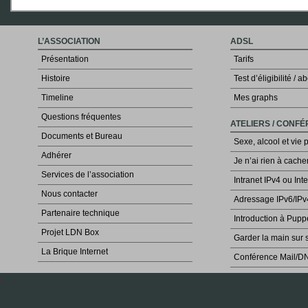
L’ASSOCIATION
ADSL
Présentation
Tarifs
Histoire
Test d’éligibilité /
Timeline
Mes graphs
Questions fréquentes
ATELIERS / CONF
Documents et Bureau
Sexe, alcool et vie 
Adhérer
Je n’ai rien à cache
Services de l’association
Intranet IPv4 ou Int
Nous contacter
Adressage IPv6/IPv
Partenaire technique
Introduction à Pupp
Projet LDN Box
Garder la main sur 
La Brique Internet
Conférence Mail/D