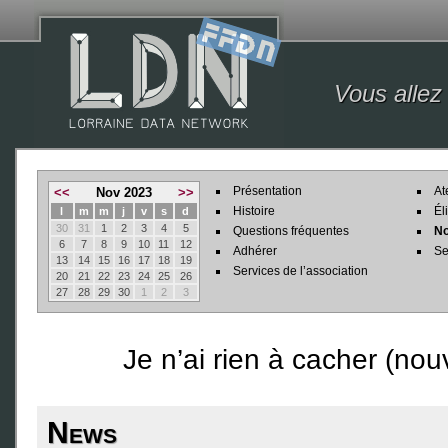
Vous allez
Présentation
At
<<
Nov 2023
>>
Histoire
Él
l
m
m
j
v
s
d
30
31
1
2
3
4
5
Questions fréquentes
No
6
7
8
9
10
11
12
Adhérer
Se
13
14
15
16
17
18
19
Services de l’association
20
21
22
23
24
25
26
27
28
29
30
1
2
3
Je n’ai rien à cacher (nou
News