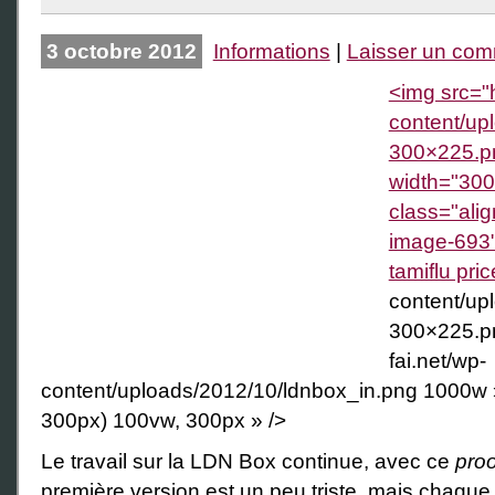
3 octobre 2012
Informations
|
Laisser un com
<img src="h
content/up
300×225.png
width="300
class="ali
image-693" 
tamiflu pric
content/up
300×225.pn
fai.net/wp-
content/uploads/2012/10/ldnbox_in.png 1000w 
300px) 100vw, 300px » />
Le travail sur la LDN Box continue, avec ce
proo
première version est un peu triste, mais chaque 