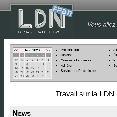
Vous allez
Présentation
At
<<
Nov 2023
>>
Histoire
Él
l
m
m
j
v
s
d
30
31
1
2
3
4
5
Questions fréquentes
No
6
7
8
9
10
11
12
Adhérer
Se
13
14
15
16
17
18
19
Services de l’association
20
21
22
23
24
25
26
27
28
29
30
1
2
3
Travail sur la LDN
News