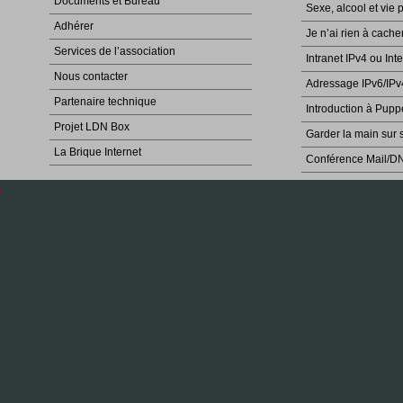
Documents et Bureau
Sexe, alcool et vie 
Adhérer
Je n’ai rien à cache
Services de l’association
Intranet IPv4 ou Int
Nous contacter
Adressage IPv6/IPv
Partenaire technique
Introduction à Pupp
Projet LDN Box
Garder la main sur 
La Brique Internet
Conférence Mail/D