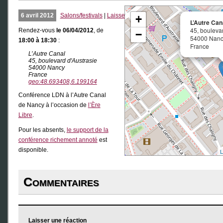
6 avril 2012
Salons/festivals
|
Laisser un commentaire
+
L’Autre Can
45, bouleva
Rendez-vous
le 06/04/2012
, de
−
54000 Nan
18:00 à 18:30
:
France
L’Autre Canal
45, boulevard d'Austrasie
54000 Nancy
France
geo:48.693408,6.199164
Conférence LDN à l’Autre Canal
de Nancy à l’occasion de
l’Ère
Libre
.
Pour les absents,
le support de la
conférence richement annoté
est
disponible.
L
Commentaires
Laisser une réaction