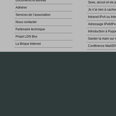
Documents et Bureau
Sexe, alcool et vie 
Adhérer
Je n’ai rien à cache
Services de l’association
Intranet IPv4 ou Int
Nous contacter
Adressage IPv6/IPv
Partenaire technique
Introduction à Pupp
Projet LDN Box
Garder la main sur 
La Brique Internet
Conférence Mail/D