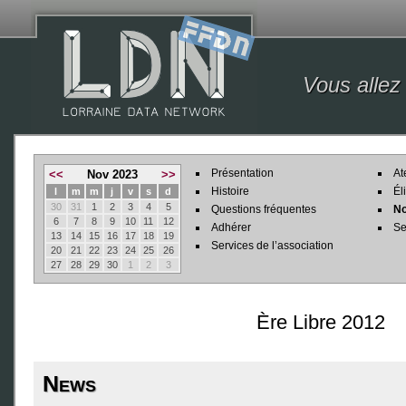
Vous allez
Présentation
At
<<
Nov 2023
>>
Histoire
Él
l
m
m
j
v
s
d
30
31
1
2
3
4
5
Questions fréquentes
No
6
7
8
9
10
11
12
Adhérer
Se
13
14
15
16
17
18
19
Services de l’association
20
21
22
23
24
25
26
27
28
29
30
1
2
3
Ère Libre 2012
News