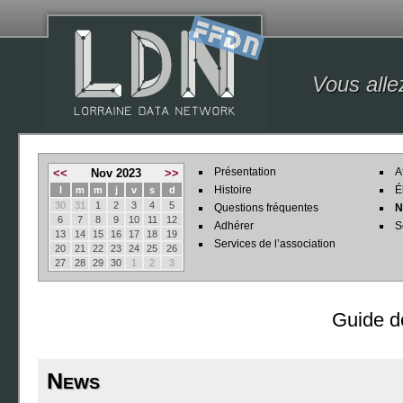
Vous alle
Présentation
A
<<
Nov 2023
>>
Histoire
É
l
m
m
j
v
s
d
30
31
1
2
3
4
5
Questions fréquentes
N
6
7
8
9
10
11
12
Adhérer
S
13
14
15
16
17
18
19
Services de l’association
20
21
22
23
24
25
26
27
28
29
30
1
2
3
Guide d
News