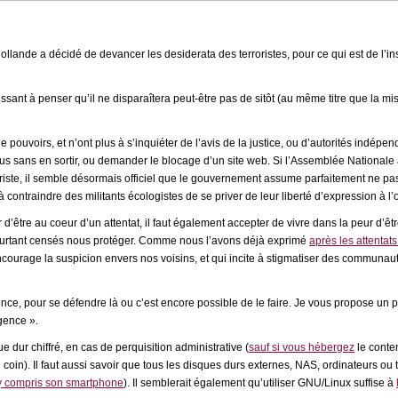
lande a décidé de devancer les desiderata des terroristes, pour ce qui est de l’ins
issant à penser qu’il ne disparaîtera peut-être pas de sitôt (au même titre que la m
 pouvoirs, et n’ont plus à s’inquiéter de l’avis de la justice, ou d’autorités indép
ous sans en sortir, ou demander le blocage d’un site web. Si l’Assemblée Nationale 
oriste, il semble désormais officiel que le gouvernement assume parfaitement ne pas
qu’à contraindre des militants écologistes de se priver de leur liberté d’expression à
 d’être au coeur d’un attentat, il faut également accepter de vivre dans la peur d’êt
t pourtant censés nous protéger. Comme nous l’avons déjà exprimé
après les attentat
 encourage la suspicion envers nos voisins, et qui incite à stigmatiser des communau
ence, pour se défendre là ou c’est encore possible de le faire. Je vous propose un 
gence ».
e dur chiffré, en cas de perquisition administrative (
sauf si vous hébergez
le conten
n coin). Il faut aussi savoir que tous les disques durs externes, NAS, ordinateurs ou
y compris son smartphone
). Il semblerait également qu’utiliser GNU/Linux suffise à