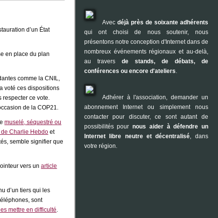
Avec
déjà près de soixante adhérents
tauration d’un État
qui ont choisi de nous soutenir, nous
présentons notre conception d'Internet dans de
nombreux événements régionaux et au-delà,
ise en place du plan
au travers
de stands, de débats, de
conférences ou encore d'ateliers
.
endantes comme la CNIL,
a voté ces dispositions
Adhérer à l'association, demander un
 respecter ce vote.
abonnement Internet ou simplement nous
 l’occasion de la COP21.
contacter pour discuter, ce sont autant de
re
muselé, séquestré ou
possibilités pour
nous aider à défendre un
s de Charlie Hebdo
et
Internet libre neutre et décentralisé
, dans
tés, semble signifier que
votre région.
pointeur vers un
article
u d’un tiers qui les
 téléphones, sont
les mettre en difficulté
.