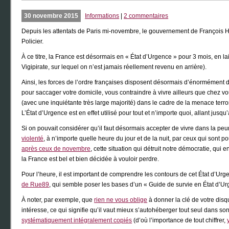
30 novembre 2015
Informations
|
2 commentaires
Depuis les attentats de Paris mi-novembre, le gouvernement de François Hol
Policier.
À ce titre, la France est désormais en « État d’Urgence » pour 3 mois, en la
Vigipirate, sur lequel on n’est jamais réellement revenu en arrière).
Ainsi, les forces de l’ordre françaises disposent désormais d’énormément de
pour saccager votre domicile, vous contraindre à vivre ailleurs que chez v
(avec une inquiétante très large majorité) dans le cadre de la menace terr
L’État d’Urgence est en effet utilisé pour tout et n’importe quoi, allant jus
Si on pouvait considérer qu’il faut désormais accepter de vivre dans la peur
violenté
, à n’importe quelle heure du jour et de la nuit, par ceux qui son
après ceux de novembre
, cette situation qui détruit notre démocratie, qui
la France est bel et bien décidée à vouloir perdre.
Pour l’heure, il est important de comprendre les contours de cet État d’Urg
de Rue89
, qui semble poser les bases d’un « Guide de survie en État d’Ur
À noter, par exemple, que
rien ne vous oblige
à donner la clé de votre disqu
intéresse, ce qui signifie qu’il vaut mieux s’autohéberger tout seul dans so
systématiquement intégralement copiés
(d’où l’importance de tout chiffrer,